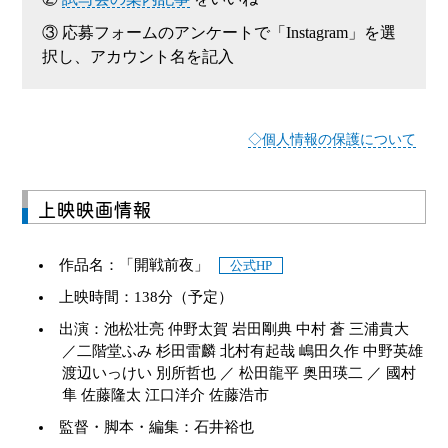
③ 応募フォームのアンケートで「Instagram」を選
択し、アカウント名を記入
◇個人情報の保護について
上映映画情報
作品名：「開戦前夜」
公式HP
上映時間：138分（予定）
出演：池松壮亮 仲野太賀 岩田剛典 中村 蒼 三浦貴大
／二階堂ふみ 杉田雷麟 北村有起哉 嶋田久作 中野英雄
渡辺いっけい 別所哲也 ／ 松田龍平 奥田瑛二 ／ 國村
隼 佐藤隆太 江口洋介 佐藤浩市
監督・脚本・編集：石井裕也